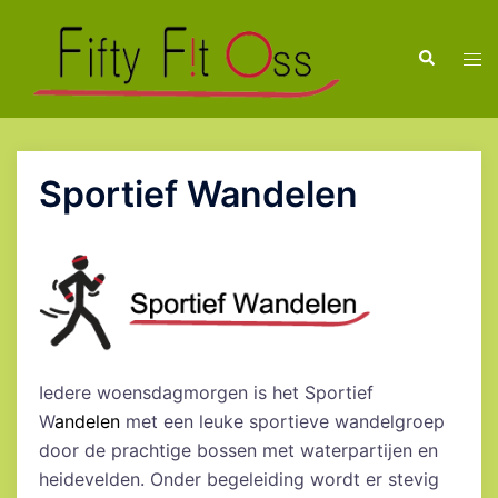
Ga
naar
Zoeken
Tog
de
men
inhoud
Sportief Wandelen
Iedere woensdagmorgen is het Sportief
W
andelen
met een leuke sportieve wandelgroep
door de prachtige bossen met waterpartijen en
heidevelden. Onder begeleiding wordt er stevig