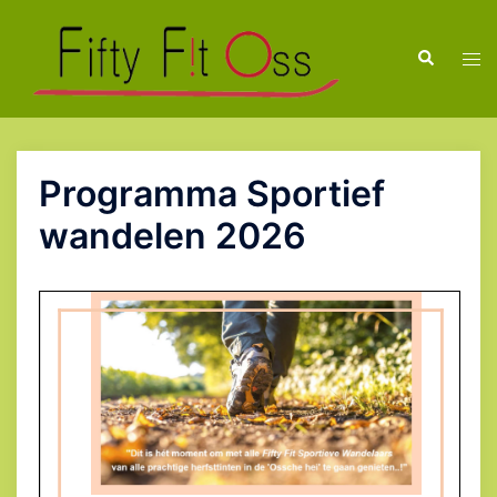
Ga
naar
Zoeken
Tog
de
men
inhoud
Programma Sportief
wandelen 2026