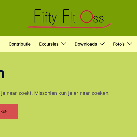
Contributie
Excursies
Downloads
Foto’s
n
 je naar zoekt. Misschien kun je er naar zoeken.