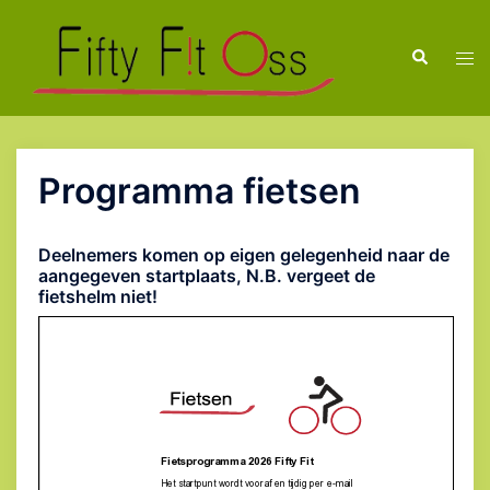
Ga
naar
Zoeken
Tog
de
men
inhoud
Programma fietsen
Deelnemers komen op eigen gelegenheid naar de
aangegeven startplaats, N.B. vergeet de
fietshelm niet!